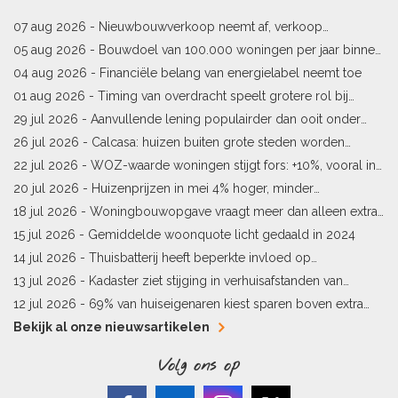
07 aug 2026 -
Nieuwbouwverkoop neemt af, verkoop
bestaande woningen stijgt
05 aug 2026 -
Bouwdoel van 100.000 woningen per jaar binnen
bereik
04 aug 2026 -
Financiële belang van energielabel neemt toe
01 aug 2026 -
Timing van overdracht speelt grotere rol bij
woningprijs
29 jul 2026 -
Aanvullende lening populairder dan ooit onder
starters
26 jul 2026 -
Calcasa: huizen buiten grote steden worden
sneller meer waard
22 jul 2026 -
WOZ-waarde woningen stijgt fors: +10%, vooral in
Limburg en Pekela
20 jul 2026 -
Huizenprijzen in mei 4% hoger, minder
woningverkopen
18 jul 2026 -
Woningbouwopgave vraagt meer dan alleen extra
vergunningen
15 jul 2026 -
Gemiddelde woonquote licht gedaald in 2024
14 jul 2026 -
Thuisbatterij heeft beperkte invloed op
energielabel
13 jul 2026 -
Kadaster ziet stijging in verhuisafstanden van
kopers
12 jul 2026 -
69% van huiseigenaren kiest sparen boven extra
hypotheekaflossing
Bekijk al onze nieuwsartikelen
Volg ons op