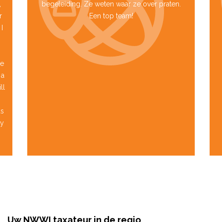
,
begeleiding. Ze weten waar ze over praten.
r
Een top team!
I
he
 a
ll
as
ly
Uw NWWI taxateur in de regio