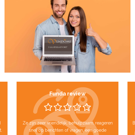
Funda review
d
Ze zijn zeer vriendelijk, behulpzaam, reageren
B
t.
snel op berichten of vragen, een goede