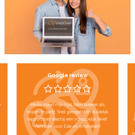
Google review
e
Media maart mijn huis laten taxeren als
kopende partij. Snel geregeld en duidelijk
rapport met daarbij een schappelijk tarief.
Aanrader voor Ede en omstreken!
m