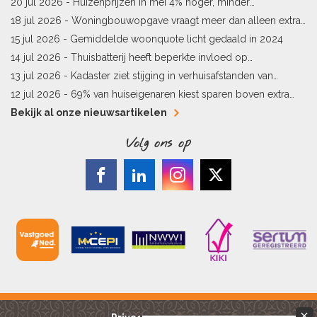
Limburg en Pekela
20 jul 2026 -
Huizenprijzen in mei 4% hoger, minder
woningverkopen
18 jul 2026 -
Woningbouwopgave vraagt meer dan alleen extra
vergunningen
15 jul 2026 -
Gemiddelde woonquote licht gedaald in 2024
14 jul 2026 -
Thuisbatterij heeft beperkte invloed op
energielabel
13 jul 2026 -
Kadaster ziet stijging in verhuisafstanden van
kopers
12 jul 2026 -
69% van huiseigenaren kiest sparen boven extra
hypotheekaflossing
Bekijk al onze nieuwsartikelen
Volg ons op