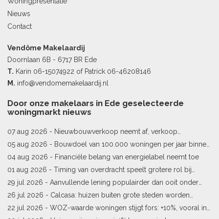
Woningpresentatie
Nieuws
Contact
Vendôme Makelaardij
Doornlaan 6B - 6717 BR Ede
T.
Karin
06-15074922
of Patrick
06-46208146
M.
info@vendomemakelaardij.nl
Door onze makelaars in Ede geselecteerde
woningmarkt nieuws
07 aug 2026 -
Nieuwbouwverkoop neemt af, verkoop
bestaande woningen stijgt
05 aug 2026 -
Bouwdoel van 100.000 woningen per jaar binnen
bereik
04 aug 2026 -
Financiële belang van energielabel neemt toe
01 aug 2026 -
Timing van overdracht speelt grotere rol bij
woningprijs
29 jul 2026 -
Aanvullende lening populairder dan ooit onder
starters
26 jul 2026 -
Calcasa: huizen buiten grote steden worden
sneller meer waard
22 jul 2026 -
WOZ-waarde woningen stijgt fors: +10%, vooral in