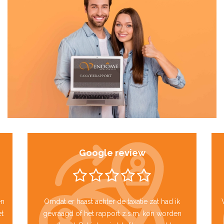
Google review
en
Omdat er haast achter de taxatie zat had ik
t
gevraagd of het rapport z.s.m. kon worden