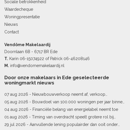
Sociale betrokkenheid
Waardecheque
Woningpresentatie
Nieuws
Contact
Vendôme Makelaardij
Doornlaan 6B - 6717 BR Ede
T.
Karin
06-15074922
of Patrick
06-46208146
M.
info@vendomemakelaardij.nl
Door onze makelaars in Ede geselecteerde
woningmarkt nieuws
07 aug 2026 -
Nieuwbouwverkoop neemt af, verkoop
bestaande woningen stijgt
05 aug 2026 -
Bouwdoel van 100.000 woningen per jaar binnen
bereik
04 aug 2026 -
Financiële belang van energielabel neemt toe
01 aug 2026 -
Timing van overdracht speelt grotere rol bij
woningprijs
29 jul 2026 -
Aanvullende lening populairder dan ooit onder