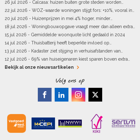
starters
26 jul 2026 -
Calcasa: huizen buiten grote steden worden
sneller meer waard
22 jul 2026 -
WOZ-waarde woningen stijgt fors: +10%, vooral in
Limburg en Pekela
20 jul 2026 -
Huizenprijzen in mei 4% hoger, minder
woningverkopen
18 jul 2026 -
Woningbouwopgave vraagt meer dan alleen extra
vergunningen
15 jul 2026 -
Gemiddelde woonquote licht gedaald in 2024
14 jul 2026 -
Thuisbatterij heeft beperkte invloed op
energielabel
13 jul 2026 -
Kadaster ziet stijging in verhuisafstanden van
kopers
12 jul 2026 -
69% van huiseigenaren kiest sparen boven extra
hypotheekaflossing
Bekijk al onze nieuwsartikelen
Volg ons op