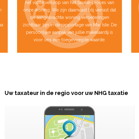
het vlotte verloop van het taxatie-proces van
m
onze woning. We zijn daarnaast blij verrast dat
de aangebrachte woning verbeteringen
na
zichtbaar zijn in de rapportage van Mw. Iste. De
persoonlijke aanpak van jullie makelaardij is
voor ons een toegevoegde waarde.
Uw taxateur in de regio voor uw NHG taxatie