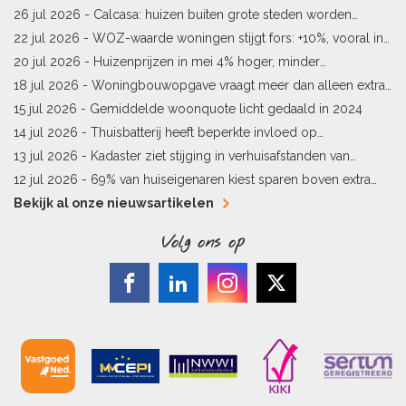
starters
26 jul 2026 -
Calcasa: huizen buiten grote steden worden
sneller meer waard
22 jul 2026 -
WOZ-waarde woningen stijgt fors: +10%, vooral in
Limburg en Pekela
20 jul 2026 -
Huizenprijzen in mei 4% hoger, minder
woningverkopen
18 jul 2026 -
Woningbouwopgave vraagt meer dan alleen extra
vergunningen
15 jul 2026 -
Gemiddelde woonquote licht gedaald in 2024
14 jul 2026 -
Thuisbatterij heeft beperkte invloed op
energielabel
13 jul 2026 -
Kadaster ziet stijging in verhuisafstanden van
kopers
12 jul 2026 -
69% van huiseigenaren kiest sparen boven extra
hypotheekaflossing
Bekijk al onze nieuwsartikelen
Volg ons op