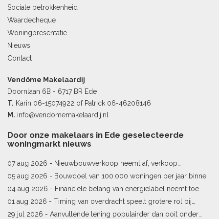
Sociale betrokkenheid
Waardecheque
Woningpresentatie
Nieuws
Contact
Vendôme Makelaardij
Doornlaan 6B - 6717 BR Ede
T.
Karin
06-15074922
of Patrick
06-46208146
M.
info@vendomemakelaardij.nl
Door onze makelaars in Ede geselecteerde
woningmarkt nieuws
07 aug 2026 -
Nieuwbouwverkoop neemt af, verkoop
bestaande woningen stijgt
05 aug 2026 -
Bouwdoel van 100.000 woningen per jaar binnen
bereik
04 aug 2026 -
Financiële belang van energielabel neemt toe
01 aug 2026 -
Timing van overdracht speelt grotere rol bij
woningprijs
29 jul 2026 -
Aanvullende lening populairder dan ooit onder