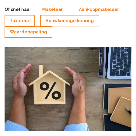
Of snel naar
Makelaar
Aankoopmakelaar
Taxateur
Bouwkundige keuring
Waardebepaling