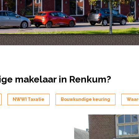
ige makelaar in Renkum?
NWWI Taxatie
Bouwkundige keuring
Waar