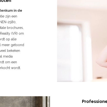
moten
 Renkum in de
ie zijn een
 NEN-2580,
tale brochures,
 Reality (VR) om
rdt op alle
el meer getoond
 veel bekeken
al media
ordt om een
erkocht wordt.
Professione