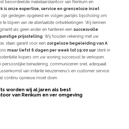
est beoordeelde makelaarskantoor van Renkum en
k is onze expertise, service en grenzeloze inzet
.
zijn gedegen opgeleid en volgen jaarlijks bijscholing om
te blijven van de allerlaatste ontwikkelingen. Wij kennen
gmarkt als geen ander en hanteren een
succesvolle
unstige prijsstelling
. Wij houden rekening met uw
ie, staan garant voor een
zorgeloze begeleiding van A
 ons
maar liefst
6 dagen per week tot 19:00 uur
sterk in
potentiële kopers om uw woning succesvol te verkopen.
n persoonlijke benadering, communiceren snel, adequaat
ussenkomst van irritante keuzemenu's en customer service
al continu opnieuw moet doen.
ts worden wij al jaren als best
toor van Renkum en ver omgeving
!