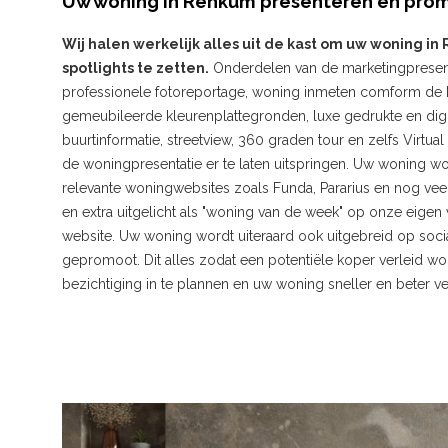
Uw woning in Renkum presenteren en pro
Wij halen werkelijk alles uit de kast om uw woning in
spotlights te zetten.
Onderdelen van de marketingpresent
professionele fotoreportage, woning inmeten comform de
gemeubileerde kleurenplattegronden, luxe gedrukte en digi
buurtinformatie, streetview, 360 graden tour en zelfs Virtual
de woningpresentatie er te laten uitspringen. Uw woning wo
relevante woningwebsites zoals Funda, Pararius en nog ve
en extra uitgelicht als "woning van de week" op onze eigen
website. Uw woning wordt uiteraard ook uitgebreid op soci
gepromoot. Dit alles zodat een potentiële koper verleid w
bezichtiging in te plannen en uw woning sneller en beter v