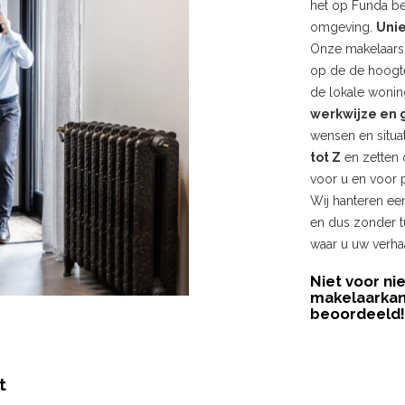
het op Funda b
omgeving.
Unie
Onze makelaars 
op de de hoogte 
de lokale wonin
werkwijze en g
wensen en situat
tot Z
en zetten
voor u en voor 
Wij hanteren ee
en dus zonder t
waar u uw verha
Niet voor nie
makelaarkan
beoordeeld
t