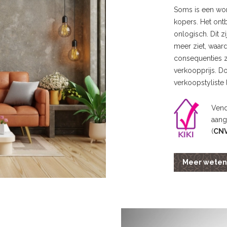
Soms is een won
kopers. Het ontb
onlogisch. Dit z
meer ziet, waard
consequenties z
verkoopprijs. D
verkoopstyliste
Vend
aang
(
CN
Meer weten 