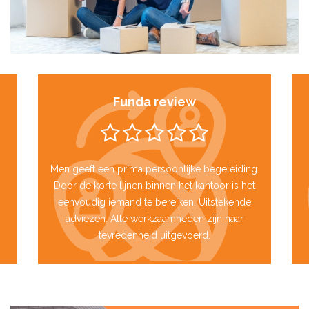
Funda review
Men geeft een prima persoonlijke begeleiding.
Door de korte lijnen binnen het kantoor is het
eenvoudig iemand te bereiken. Uitstekende
adviezen. Alle werkzaamheden zijn naar
tevredenheid uitgevoerd.