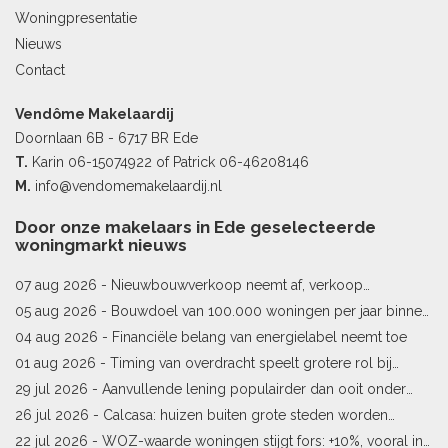
Woningpresentatie
Nieuws
Contact
Vendôme Makelaardij
Doornlaan 6B - 6717 BR Ede
T.
Karin
06-15074922
of Patrick
06-46208146
M.
info@vendomemakelaardij.nl
Door onze makelaars in Ede geselecteerde
woningmarkt nieuws
07 aug 2026 -
Nieuwbouwverkoop neemt af, verkoop
bestaande woningen stijgt
05 aug 2026 -
Bouwdoel van 100.000 woningen per jaar binnen
bereik
04 aug 2026 -
Financiële belang van energielabel neemt toe
01 aug 2026 -
Timing van overdracht speelt grotere rol bij
woningprijs
29 jul 2026 -
Aanvullende lening populairder dan ooit onder
starters
26 jul 2026 -
Calcasa: huizen buiten grote steden worden
sneller meer waard
22 jul 2026 -
WOZ-waarde woningen stijgt fors: +10%, vooral in