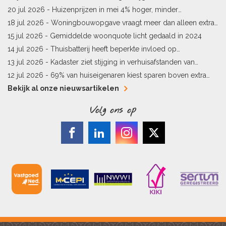
Limburg en Pekela
20 jul 2026 -
Huizenprijzen in mei 4% hoger, minder
woningverkopen
18 jul 2026 -
Woningbouwopgave vraagt meer dan alleen extra
vergunningen
15 jul 2026 -
Gemiddelde woonquote licht gedaald in 2024
14 jul 2026 -
Thuisbatterij heeft beperkte invloed op
energielabel
13 jul 2026 -
Kadaster ziet stijging in verhuisafstanden van
kopers
12 jul 2026 -
69% van huiseigenaren kiest sparen boven extra
hypotheekaflossing
Bekijk al onze nieuwsartikelen
Volg ons op