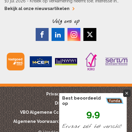
hypotheekaflossing
10 jul 2026 -
Kritiek op verkamering neemt toe, interesse in
alternatieven stijgt
Bekijk al onze nieuwsartikelen
Volg ons op
Privacy reglement
Best beoordeeld
op
Disclaimer
9,9
VBO Algemene Consumentenvoorwaarden
Algemene Voorwaarden Bouwkundige keuringen
Ervaar zelf het verschíl!