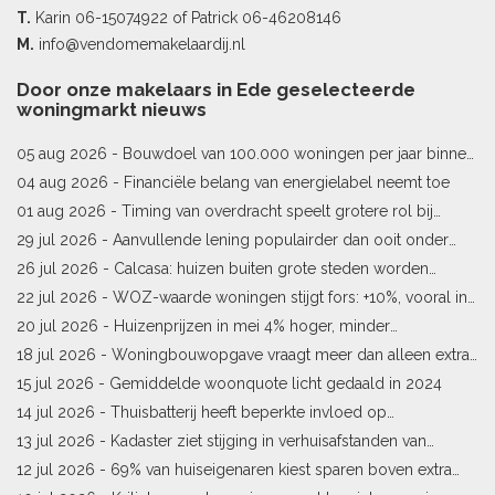
T.
Karin
06-15074922
of Patrick
06-46208146
M.
info@vendomemakelaardij.nl
Door onze makelaars in Ede geselecteerde
woningmarkt nieuws
05 aug 2026 -
Bouwdoel van 100.000 woningen per jaar binnen
bereik
04 aug 2026 -
Financiële belang van energielabel neemt toe
01 aug 2026 -
Timing van overdracht speelt grotere rol bij
woningprijs
29 jul 2026 -
Aanvullende lening populairder dan ooit onder
starters
26 jul 2026 -
Calcasa: huizen buiten grote steden worden
sneller meer waard
22 jul 2026 -
WOZ-waarde woningen stijgt fors: +10%, vooral in
Limburg en Pekela
20 jul 2026 -
Huizenprijzen in mei 4% hoger, minder
woningverkopen
18 jul 2026 -
Woningbouwopgave vraagt meer dan alleen extra
vergunningen
15 jul 2026 -
Gemiddelde woonquote licht gedaald in 2024
14 jul 2026 -
Thuisbatterij heeft beperkte invloed op
energielabel
13 jul 2026 -
Kadaster ziet stijging in verhuisafstanden van
kopers
12 jul 2026 -
69% van huiseigenaren kiest sparen boven extra