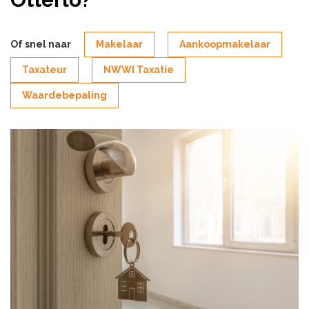
Of snel naar
Makelaar
Aankoopmakelaar
Taxateur
NWWI Taxatie
Waardebepaling