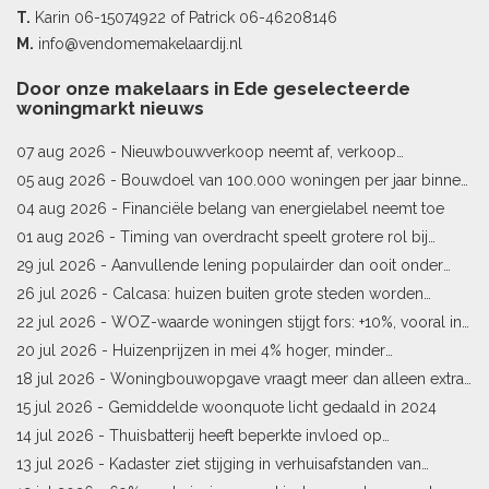
T.
Karin
06-15074922
of Patrick
06-46208146
M.
info@vendomemakelaardij.nl
Door onze makelaars in Ede geselecteerde
woningmarkt nieuws
07 aug 2026 -
Nieuwbouwverkoop neemt af, verkoop
bestaande woningen stijgt
05 aug 2026 -
Bouwdoel van 100.000 woningen per jaar binnen
bereik
04 aug 2026 -
Financiële belang van energielabel neemt toe
01 aug 2026 -
Timing van overdracht speelt grotere rol bij
woningprijs
29 jul 2026 -
Aanvullende lening populairder dan ooit onder
starters
26 jul 2026 -
Calcasa: huizen buiten grote steden worden
sneller meer waard
22 jul 2026 -
WOZ-waarde woningen stijgt fors: +10%, vooral in
Limburg en Pekela
20 jul 2026 -
Huizenprijzen in mei 4% hoger, minder
woningverkopen
18 jul 2026 -
Woningbouwopgave vraagt meer dan alleen extra
vergunningen
15 jul 2026 -
Gemiddelde woonquote licht gedaald in 2024
14 jul 2026 -
Thuisbatterij heeft beperkte invloed op
energielabel
13 jul 2026 -
Kadaster ziet stijging in verhuisafstanden van