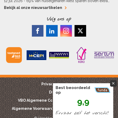
kopers
12 jul 2026 -
69% van huiseigenaren kiest sparen boven extra
hypotheekaflossing
Bekijk al onze nieuwsartikelen
Volg ons op
Privacy reglement
Best beoordeeld
op
Disclaimer
9,9
VBO Algemene Consumentenvoorwaarden
Algemene Voorwaarden Bouwkundige keuringen
Ervaar zelf het verschíl!