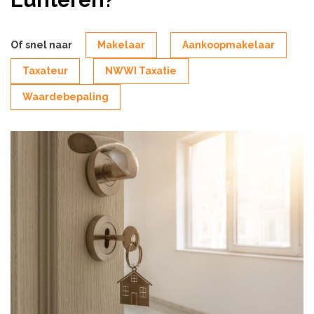
Of snel naar
Makelaar
Aankoopmakelaar
Taxateur
NWWI Taxatie
Waardebepaling