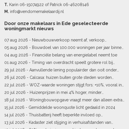
T.
Karin
06-15074922
of Patrick
06-46208146
M.
info@vendomemakelaardij.nl
Door onze makelaars in Ede geselecteerde
woningmarkt nieuws
07 aug 2026 -
Nieuwbouwverkoop neemt af, verkoop
bestaande woningen stijgt
05 aug 2026 -
Bouwdoel van 100.000 woningen per jaar binnen
bereik
04 aug 2026 -
Financiële belang van energielabel neemt toe
01 aug 2026 -
Timing van overdracht speelt grotere rol bij
woningprijs
29 jul 2026 -
Aanvullende lening populairder dan ooit onder
starters
26 jul 2026 -
Calcasa: huizen buiten grote steden worden
sneller meer waard
22 jul 2026 -
WOZ-waarde woningen stijgt fors: +10%, vooral in
Limburg en Pekela
20 jul 2026 -
Huizenprijzen in mei 4% hoger, minder
woningverkopen
18 jul 2026 -
Woningbouwopgave vraagt meer dan alleen extra
vergunningen
15 jul 2026 -
Gemiddelde woonquote licht gedaald in 2024
14 jul 2026 -
Thuisbatterij heeft beperkte invloed op
energielabel
13 jul 2026 -
Kadaster ziet stijging in verhuisafstanden van