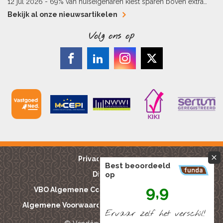
kopers
12 jul 2026 -
69% van huiseigenaren kiest sparen boven extra
hypotheekaflossing
Bekijk al onze nieuwsartikelen
Volg ons op
Privacy reglement
Best beoordeeld
op
Disclaimer
9,9
VBO Algemene Consumentenvoorwaarden
Algemene Voorwaarden Bouwkundige keuringen
Ervaar zelf het verschíl!