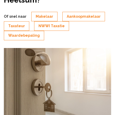
Of snel naar
Makelaar
Aankoopmakelaar
Taxateur
NWWI Taxatie
Waardebepaling