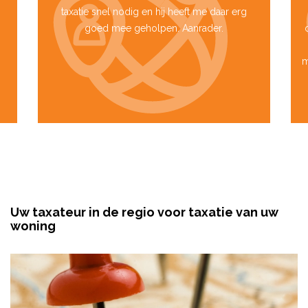
taxatie snel nodig en hij heeft me daar erg
goed mee geholpen. Aanrader.
m
Uw taxateur in de regio voor taxatie van uw
woning