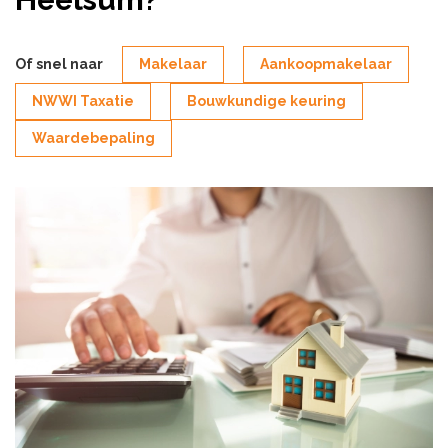
Of snel naar
Makelaar
Aankoopmakelaar
NWWI Taxatie
Bouwkundige keuring
Waardebepaling