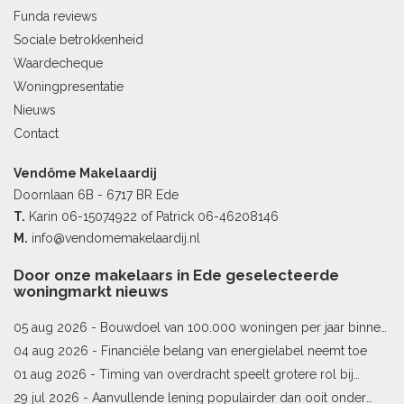
Funda reviews
Sociale betrokkenheid
Waardecheque
Woningpresentatie
Nieuws
Contact
Vendôme Makelaardij
Doornlaan 6B - 6717 BR Ede
T.
Karin
06-15074922
of Patrick
06-46208146
M.
info@vendomemakelaardij.nl
Door onze makelaars in Ede geselecteerde
woningmarkt nieuws
05 aug 2026 -
Bouwdoel van 100.000 woningen per jaar binnen
bereik
04 aug 2026 -
Financiële belang van energielabel neemt toe
01 aug 2026 -
Timing van overdracht speelt grotere rol bij
woningprijs
29 jul 2026 -
Aanvullende lening populairder dan ooit onder