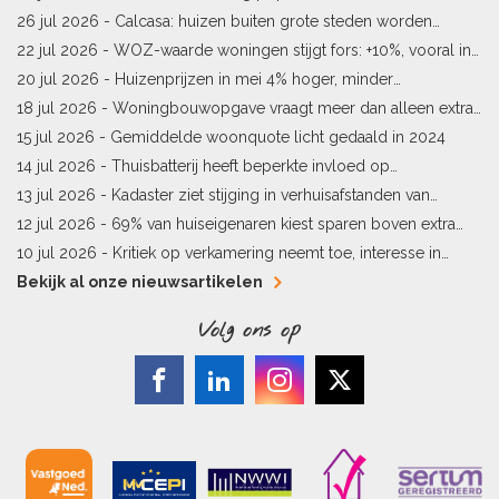
starters
26 jul 2026 -
Calcasa: huizen buiten grote steden worden
sneller meer waard
22 jul 2026 -
WOZ-waarde woningen stijgt fors: +10%, vooral in
Limburg en Pekela
20 jul 2026 -
Huizenprijzen in mei 4% hoger, minder
woningverkopen
18 jul 2026 -
Woningbouwopgave vraagt meer dan alleen extra
vergunningen
15 jul 2026 -
Gemiddelde woonquote licht gedaald in 2024
14 jul 2026 -
Thuisbatterij heeft beperkte invloed op
energielabel
13 jul 2026 -
Kadaster ziet stijging in verhuisafstanden van
kopers
12 jul 2026 -
69% van huiseigenaren kiest sparen boven extra
hypotheekaflossing
10 jul 2026 -
Kritiek op verkamering neemt toe, interesse in
alternatieven stijgt
Bekijk al onze nieuwsartikelen
Volg ons op