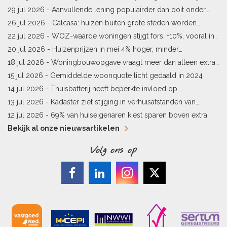
woningprijs
29 jul 2026 -
Aanvullende lening populairder dan ooit onder
starters
26 jul 2026 -
Calcasa: huizen buiten grote steden worden
sneller meer waard
22 jul 2026 -
WOZ-waarde woningen stijgt fors: +10%, vooral in
Limburg en Pekela
20 jul 2026 -
Huizenprijzen in mei 4% hoger, minder
woningverkopen
18 jul 2026 -
Woningbouwopgave vraagt meer dan alleen extra
vergunningen
15 jul 2026 -
Gemiddelde woonquote licht gedaald in 2024
14 jul 2026 -
Thuisbatterij heeft beperkte invloed op
energielabel
13 jul 2026 -
Kadaster ziet stijging in verhuisafstanden van
kopers
12 jul 2026 -
69% van huiseigenaren kiest sparen boven extra
hypotheekaflossing
Bekijk al onze nieuwsartikelen
Volg ons op