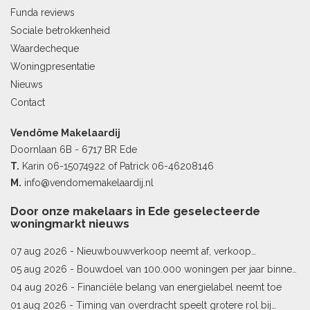
Funda reviews
Sociale betrokkenheid
Waardecheque
Woningpresentatie
Nieuws
Contact
Vendôme Makelaardij
Doornlaan 6B - 6717 BR Ede
T.
Karin
06-15074922
of Patrick
06-46208146
M.
info@vendomemakelaardij.nl
Door onze makelaars in Ede geselecteerde
woningmarkt nieuws
07 aug 2026 -
Nieuwbouwverkoop neemt af, verkoop
bestaande woningen stijgt
05 aug 2026 -
Bouwdoel van 100.000 woningen per jaar binnen
bereik
04 aug 2026 -
Financiële belang van energielabel neemt toe
01 aug 2026 -
Timing van overdracht speelt grotere rol bij