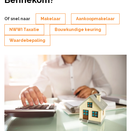
Of snel naar
Makelaar
Aankoopmakelaar
NWWI Taxatie
Bouwkundige keuring
Waardebepaling