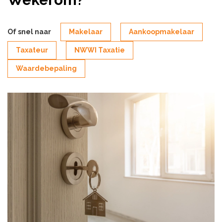
Of snel naar
Makelaar
Aankoopmakelaar
Taxateur
NWWI Taxatie
Waardebepaling