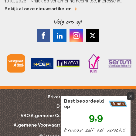
hypotheekaflossing
10 jul 2026 -
Kritiek op verkamering neemt toe, interesse in
alternatieven stijgt
Bekijk al onze nieuwsartikelen
Volg ons op
Privacy reglement
Best beoordeeld
op
Disclaimer
9,9
VBO Algemene Consumentenvoorwaarden
Algemene Voorwaarden Bouwkundige keuringen
Ervaar zelf het verschíl!