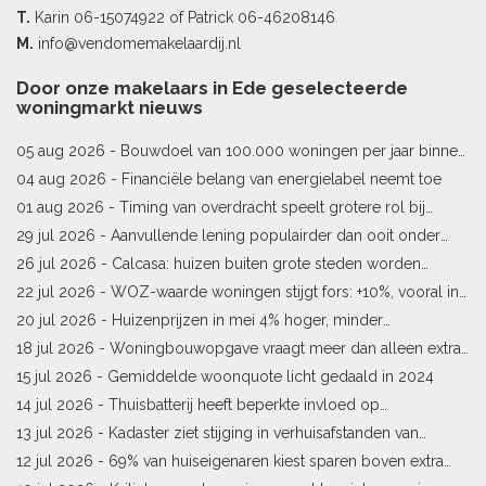
T.
Karin
06-15074922
of Patrick
06-46208146
M.
info@vendomemakelaardij.nl
Door onze makelaars in Ede geselecteerde
woningmarkt nieuws
05 aug 2026 -
Bouwdoel van 100.000 woningen per jaar binnen
bereik
04 aug 2026 -
Financiële belang van energielabel neemt toe
01 aug 2026 -
Timing van overdracht speelt grotere rol bij
woningprijs
29 jul 2026 -
Aanvullende lening populairder dan ooit onder
starters
26 jul 2026 -
Calcasa: huizen buiten grote steden worden
sneller meer waard
22 jul 2026 -
WOZ-waarde woningen stijgt fors: +10%, vooral in
Limburg en Pekela
20 jul 2026 -
Huizenprijzen in mei 4% hoger, minder
woningverkopen
18 jul 2026 -
Woningbouwopgave vraagt meer dan alleen extra
vergunningen
15 jul 2026 -
Gemiddelde woonquote licht gedaald in 2024
14 jul 2026 -
Thuisbatterij heeft beperkte invloed op
energielabel
13 jul 2026 -
Kadaster ziet stijging in verhuisafstanden van
kopers
12 jul 2026 -
69% van huiseigenaren kiest sparen boven extra