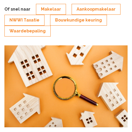
Of snel naar
Makelaar
Aankoopmakelaar
NWWI Taxatie
Bouwkundige keuring
Waardebepaling