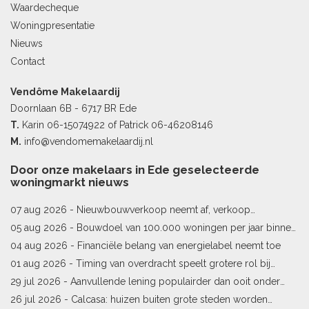
Waardecheque
Woningpresentatie
Nieuws
Contact
Vendôme Makelaardij
Doornlaan 6B - 6717 BR Ede
T.
Karin
06-15074922
of Patrick
06-46208146
M.
info@vendomemakelaardij.nl
Door onze makelaars in Ede geselecteerde
woningmarkt nieuws
07 aug 2026 -
Nieuwbouwverkoop neemt af, verkoop
bestaande woningen stijgt
05 aug 2026 -
Bouwdoel van 100.000 woningen per jaar binnen
bereik
04 aug 2026 -
Financiële belang van energielabel neemt toe
01 aug 2026 -
Timing van overdracht speelt grotere rol bij
woningprijs
29 jul 2026 -
Aanvullende lening populairder dan ooit onder
starters
26 jul 2026 -
Calcasa: huizen buiten grote steden worden