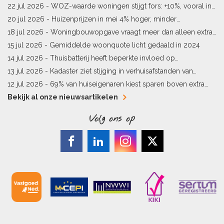
sneller meer waard
22 jul 2026 -
WOZ-waarde woningen stijgt fors: +10%, vooral in
Limburg en Pekela
20 jul 2026 -
Huizenprijzen in mei 4% hoger, minder
woningverkopen
18 jul 2026 -
Woningbouwopgave vraagt meer dan alleen extra
vergunningen
15 jul 2026 -
Gemiddelde woonquote licht gedaald in 2024
14 jul 2026 -
Thuisbatterij heeft beperkte invloed op
energielabel
13 jul 2026 -
Kadaster ziet stijging in verhuisafstanden van
kopers
12 jul 2026 -
69% van huiseigenaren kiest sparen boven extra
hypotheekaflossing
Bekijk al onze nieuwsartikelen
Volg ons op