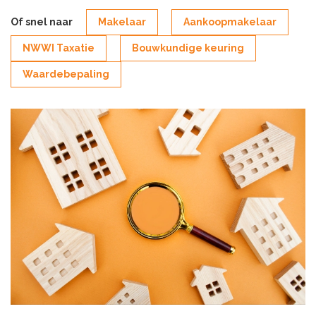
Of snel naar
Makelaar
Aankoopmakelaar
NWWI Taxatie
Bouwkundige keuring
Waardebepaling