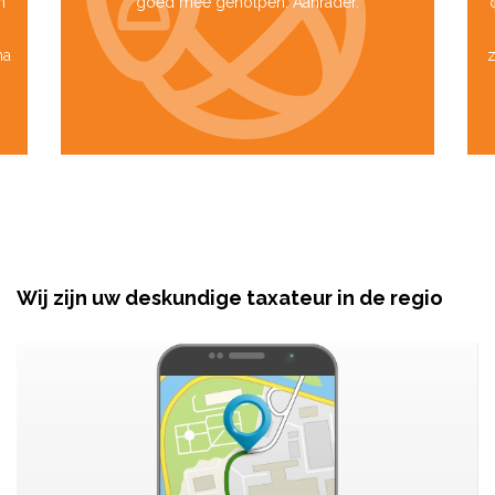
m
goed mee geholpen. Aanrader.
na
z
Wij zijn uw deskundige taxateur in de regio