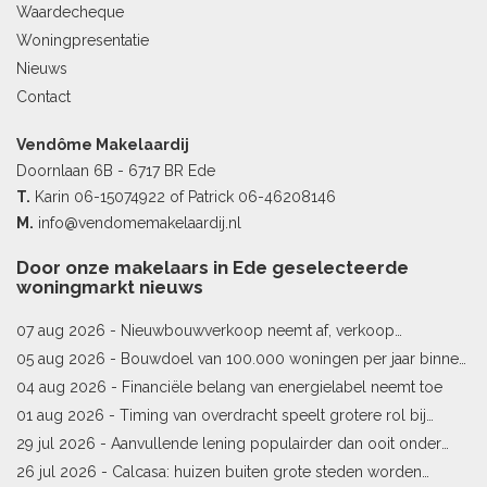
Waardecheque
Woningpresentatie
Nieuws
Contact
Vendôme Makelaardij
Doornlaan 6B - 6717 BR Ede
T.
Karin
06-15074922
of Patrick
06-46208146
M.
info@vendomemakelaardij.nl
Door onze makelaars in Ede geselecteerde
woningmarkt nieuws
07 aug 2026 -
Nieuwbouwverkoop neemt af, verkoop
bestaande woningen stijgt
05 aug 2026 -
Bouwdoel van 100.000 woningen per jaar binnen
bereik
04 aug 2026 -
Financiële belang van energielabel neemt toe
01 aug 2026 -
Timing van overdracht speelt grotere rol bij
woningprijs
29 jul 2026 -
Aanvullende lening populairder dan ooit onder
starters
26 jul 2026 -
Calcasa: huizen buiten grote steden worden