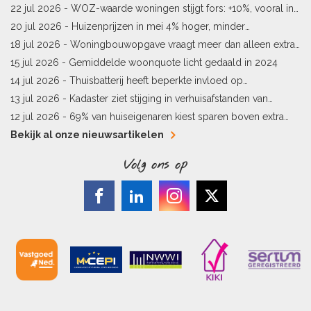
sneller meer waard
22 jul 2026 -
WOZ-waarde woningen stijgt fors: +10%, vooral in
Limburg en Pekela
20 jul 2026 -
Huizenprijzen in mei 4% hoger, minder
woningverkopen
18 jul 2026 -
Woningbouwopgave vraagt meer dan alleen extra
vergunningen
15 jul 2026 -
Gemiddelde woonquote licht gedaald in 2024
14 jul 2026 -
Thuisbatterij heeft beperkte invloed op
energielabel
13 jul 2026 -
Kadaster ziet stijging in verhuisafstanden van
kopers
12 jul 2026 -
69% van huiseigenaren kiest sparen boven extra
hypotheekaflossing
Bekijk al onze nieuwsartikelen
Volg ons op