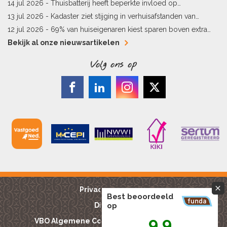
14 jul 2026 -
Thuisbatterij heeft beperkte invloed op
energielabel
13 jul 2026 -
Kadaster ziet stijging in verhuisafstanden van
kopers
12 jul 2026 -
69% van huiseigenaren kiest sparen boven extra
hypotheekaflossing
Bekijk al onze nieuwsartikelen
Volg ons op
Privacy reglement
Best beoordeeld
op
Disclaimer
9,9
VBO Algemene Consumentenvoorwaarden