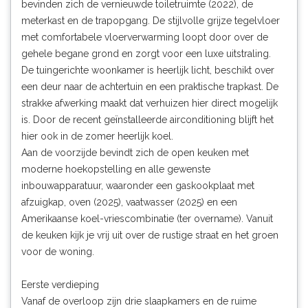
bevinden zich de vernieuwde toiletruimte (2022), de
meterkast en de trapopgang. De stijlvolle grijze tegelvloer
met comfortabele vloerverwarming loopt door over de
gehele begane grond en zorgt voor een luxe uitstraling.
De tuingerichte woonkamer is heerlijk licht, beschikt over
een deur naar de achtertuin en een praktische trapkast. De
strakke afwerking maakt dat verhuizen hier direct mogelijk
is. Door de recent geïnstalleerde airconditioning blijft het
hier ook in de zomer heerlijk koel.
Aan de voorzijde bevindt zich de open keuken met
moderne hoekopstelling en alle gewenste
inbouwapparatuur, waaronder een gaskookplaat met
afzuigkap, oven (2025), vaatwasser (2025) en een
Amerikaanse koel-vriescombinatie (ter overname). Vanuit
de keuken kijk je vrij uit over de rustige straat en het groen
voor de woning.
Eerste verdieping
Vanaf de overloop zijn drie slaapkamers en de ruime