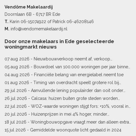
Vendôme Makelaardij
Doornlaan 6B - 6717 BR Ede
T.
Karin
06-15074922
of Patrick
06-46208146
M.
info@vendomemakelaardij.nl
Door onze makelaars in Ede geselecteerde
woningmarkt nieuws
07 aug 2026 -
Nieuwbouwverkoop neemt af, verkoop
bestaande woningen stijgt
05 aug 2026 -
Bouwdoel van 100.000 woningen per jaar binnen
bereik
04 aug 2026 -
Financiële belang van energielabel neemt toe
01 aug 2026 -
Timing van overdracht speelt grotere rol bij
woningprijs
29 jul 2026 -
Aanvullende lening populairder dan ooit onder
starters
26 jul 2026 -
Calcasa: huizen buiten grote steden worden
sneller meer waard
22 jul 2026 -
WOZ-waarde woningen stijgt fors: +10%, vooral in
Limburg en Pekela
20 jul 2026 -
Huizenprijzen in mei 4% hoger, minder
woningverkopen
18 jul 2026 -
Woningbouwopgave vraagt meer dan alleen extra
vergunningen
15 jul 2026 -
Gemiddelde woonquote licht gedaald in 2024