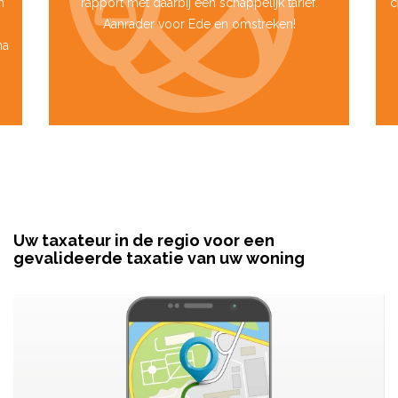
m
rapport met daarbij een schappelijk tarief.
c
Aanrader voor Ede en omstreken!
na
Uw taxateur in de regio voor een
gevalideerde taxatie van uw woning