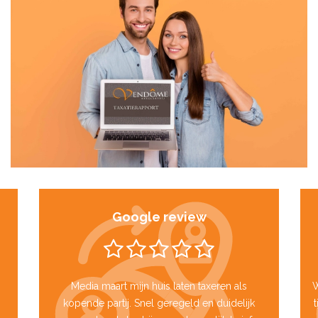
Google review
Media maart mijn huis laten taxeren als
W
kopende partij. Snel geregeld en duidelijk