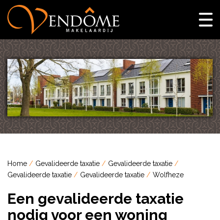
Home
Gevalideerde taxatie
Gevalideerde taxatie
Gevalideerde taxatie
Gevalideerde taxatie
Wolfheze
Een gevalideerde taxatie
nodig voor een woning