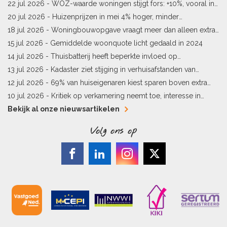
sneller meer waard
22 jul 2026 -
WOZ-waarde woningen stijgt fors: +10%, vooral in
Limburg en Pekela
20 jul 2026 -
Huizenprijzen in mei 4% hoger, minder
woningverkopen
18 jul 2026 -
Woningbouwopgave vraagt meer dan alleen extra
vergunningen
15 jul 2026 -
Gemiddelde woonquote licht gedaald in 2024
14 jul 2026 -
Thuisbatterij heeft beperkte invloed op
energielabel
13 jul 2026 -
Kadaster ziet stijging in verhuisafstanden van
kopers
12 jul 2026 -
69% van huiseigenaren kiest sparen boven extra
hypotheekaflossing
10 jul 2026 -
Kritiek op verkamering neemt toe, interesse in
alternatieven stijgt
Bekijk al onze nieuwsartikelen
Volg ons op