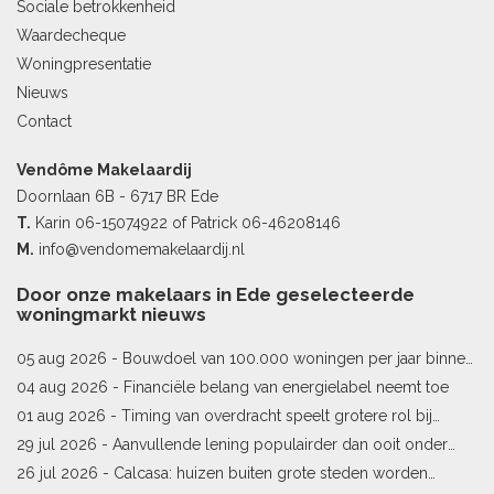
Sociale betrokkenheid
Waardecheque
Woningpresentatie
Nieuws
Contact
Vendôme Makelaardij
Doornlaan 6B - 6717 BR Ede
T.
Karin
06-15074922
of Patrick
06-46208146
M.
info@vendomemakelaardij.nl
Door onze makelaars in Ede geselecteerde
woningmarkt nieuws
05 aug 2026 -
Bouwdoel van 100.000 woningen per jaar binnen
bereik
04 aug 2026 -
Financiële belang van energielabel neemt toe
01 aug 2026 -
Timing van overdracht speelt grotere rol bij
woningprijs
29 jul 2026 -
Aanvullende lening populairder dan ooit onder
starters
26 jul 2026 -
Calcasa: huizen buiten grote steden worden