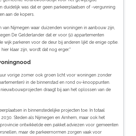
n duidelijk was dat er geen parkeerplaatsen of -vergunning
en aan de kopers.
 van Nijmegen waar duizenden woningen in aanbouw zijn,
 tegen De Gelderlander dat er voor 50 appartementen
e wijk parkeren voor de deur bij anderen lijkt de enige optie.
hier klaar zijn, wordt dat nog erger.”
 woningnood
stuur vorige zomer ook
groen licht
voor woningen zonder
partementen) in de binnenstad en rond ov-knooppunten.
e nieuwbouwprojecten draagt bij aan het oplossen van de
rplaatsen in binnenstedelijke projecten toe. In totaal
t 2030
. Steden als Nijmegen en Arnhem, maar ook het
 provincie ontwikkelde een pakket
adviezen
voor gemeenten
rsnellen, maar de parkeernormen zorgen vaak voor