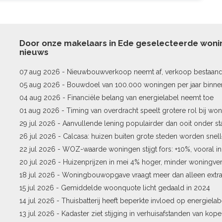
Door onze makelaars in Ede geselecteerde won
nieuws
07 aug 2026 -
Nieuwbouwverkoop neemt af, verkoop bestaan
stijgt
05 aug 2026 -
Bouwdoel van 100.000 woningen per jaar binne
04 aug 2026 -
Financiële belang van energielabel neemt toe
01 aug 2026 -
Timing van overdracht speelt grotere rol bij won
29 jul 2026 -
Aanvullende lening populairder dan ooit onder st
26 jul 2026 -
Calcasa: huizen buiten grote steden worden snel
22 jul 2026 -
WOZ-waarde woningen stijgt fors: +10%, vooral i
Pekela
20 jul 2026 -
Huizenprijzen in mei 4% hoger, minder woningv
18 jul 2026 -
Woningbouwopgave vraagt meer dan alleen extr
15 jul 2026 -
Gemiddelde woonquote licht gedaald in 2024
14 jul 2026 -
Thuisbatterij heeft beperkte invloed op energielab
13 jul 2026 -
Kadaster ziet stijging in verhuisafstanden van kope