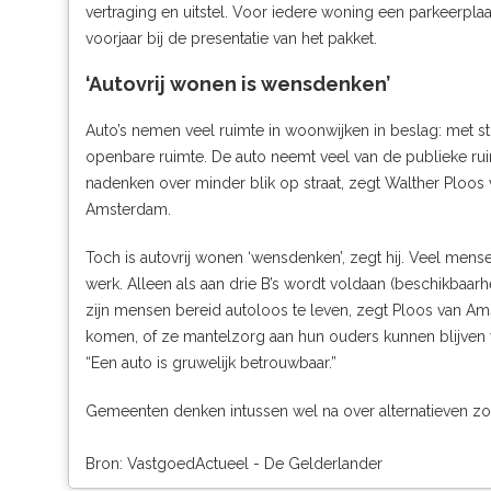
vertraging en uitstel. Voor iedere woning een parkeerplaat
voorjaar bij de presentatie van het pakket.
‘Autovrij wonen is wensdenken’
Auto’s nemen veel ruimte in woonwijken in beslag: met st
openbare ruimte. De auto neemt veel van de publieke rui
nadenken over minder blik op straat, zegt Walther Ploos 
Amsterdam.
Toch is autovrij wonen ‘wensdenken’, zegt hij. Veel men
werk. Alleen als aan drie B’s wordt voldaan (beschikbaarh
zijn mensen bereid autoloos te leven, zegt Ploos van Am
komen, of ze mantelzorg aan hun ouders kunnen blijven 
“Een auto is gruwelijk betrouwbaar.”
Gemeenten denken intussen wel na over alternatieven zoal
Bron: VastgoedActueel - De Gelderlander