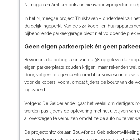
Nijmegen en Arnhem ook aan nieuwbouwprojecten die (ei
In het Nijmeegse project Thuishaven – onderdeel van h
duidelijk ingeperkt. Van de 324 koop- en huurapparteme
bijbehorende parkeergarage biedt niet voldoende plek vo
Geen eigen parkeerplek én geen parkee
Bewoners die onlangs een van de 38 opgeleverde koopap
eigen parkeerplaats zouden krijgen, maar rekenden wel 
door, volgens de gemeente omdat er sowieso in de wijk te
voor de kopers, vooral omdat tijdens de bouw van de won
ingevoerd.
Volgens De Gelderlander gaat het veelal om dertigers me
werden pas tijdens de oplevering met het uitblijven v
al overwegen te verhuizen omdat ze de auto nu te ver w
De projectontwikkelaar, Bouwfonds Gebiedsontwikkeling 
bij de verkoop niets over parkeren is beloofd en houdt 