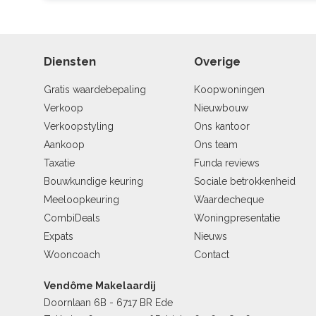
Diensten
Overige
Gratis waardebepaling
Koopwoningen
Verkoop
Nieuwbouw
Verkoopstyling
Ons kantoor
Aankoop
Ons team
Taxatie
Funda reviews
Bouwkundige keuring
Sociale betrokkenheid
Meeloopkeuring
Waardecheque
CombiDeals
Woningpresentatie
Expats
Nieuws
Wooncoach
Contact
Vendôme Makelaardij
Doornlaan 6B - 6717 BR Ede