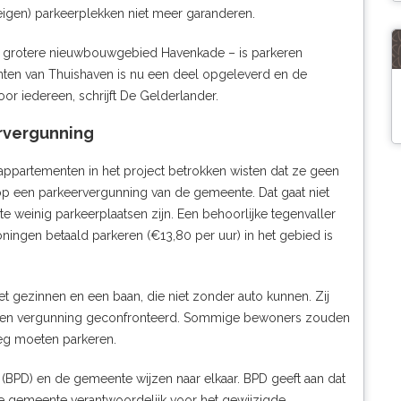
gen) parkeerplekken niet meer garanderen.
et grotere nieuwbouwgebied Havenkade – is parkeren
nten van Thuishaven is nu een deel opgeleverd en de
or iedereen, schrijft
De Gelderlander
.
rvergunning
partementen in het project betrokken wisten dat ze geen
op een parkeervergunning van de gemeente. Dat gaat niet
 weinig parkeerplaatsen zijn. Een behoorlijke tegenvaller
ingen betaald parkeren (€13,80 per uur) in het gebied is
t gezinnen en een baan, die niet zonder auto kunnen. Zij
an een vergunning geconfronteerd. Sommige bewoners zouden
eg moeten parkeren.
(BPD) en de gemeente wijzen naar elkaar. BPD geeft aan dat
de gemeente verantwoordelijk voor het gewijzigde