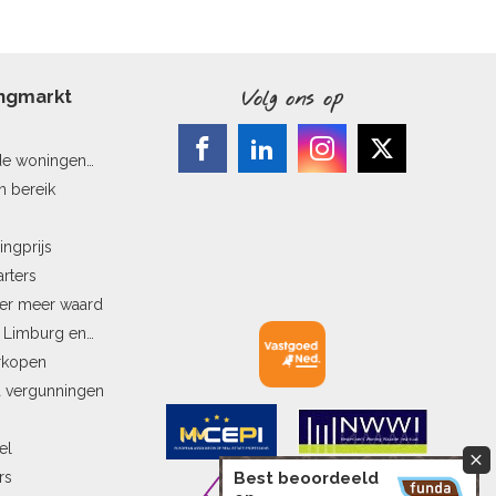
ingmarkt
Volg ons op
de woningen
n bereik
ingprijs
arters
ler meer waard
n Limburg en
erkopen
a vergunningen
el
rs
Best beoordeeld