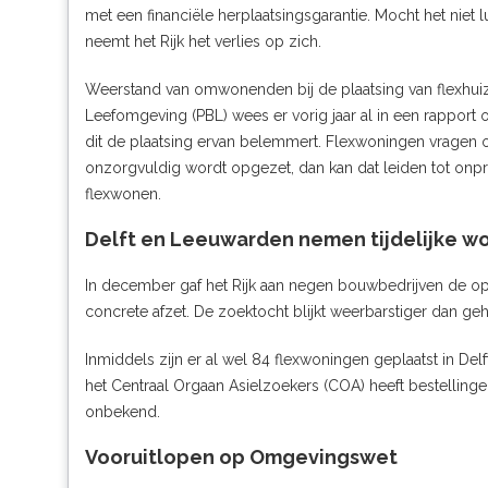
met een financiële herplaatsingsgarantie. Mocht het niet l
neemt het Rijk het verlies op zich.
Weerstand van omwonenden bij de plaatsing van flexhuiz
Leefomgeving (PBL) wees er vorig jaar al in een
rapport
o
dit de plaatsing ervan belemmert. Flexwoningen vragen 
onzorgvuldig wordt opgezet, dan kan dat leiden tot onpre
flexwonen.
Delft en Leeuwarden nemen tijdelijke w
In december gaf het Rijk aan negen bouwbedrijven de o
concrete afzet. De zoektocht blijkt weerbarstiger dan ge
Inmiddels zijn er al wel 84 flexwoningen geplaatst in De
het Centraal Orgaan Asielzoekers (COA) heeft bestelling
onbekend.
Vooruitlopen op Omgevingswet