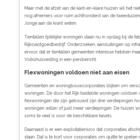
Maar met de afzet van de kant-en-klare huizen wil het ni
nog afnemers voor ruim achthonderd van de tweeduizen
Jonge aan de krant weten.
Tientallen tijdelijke woningen staan nu in opslag bij de fab
Rijksvastgoedbedrijf. Onderzoeken, aansluitingen op in
ervoor dat er tientallen gemeenten interesse hebben maar
Volkshuisvesting
in een persbericht
.
Flexwoningen voldoen niet aan eisen
Gemeenten en woningbouwcorporaties blijken om verschill
woningen. De door het Rijk bestelde woningen voldoen v
flexwoningen die zijn gebouwd zijn drie verdiepingen 
woningen willen of juist meer verdiepingen. De huizen w
soms te veel is voor de beschikbare kavels.
Daarnaast is er een exploitatierisico dat corporaties afsch
staan. Dat is te kort voor corporaties om quitte te spele