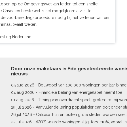
tlopen op de Omgevingswet kan leiden tot een snelle
risis- en herstelwet is het mogelijk om alvast te
ide voorbereidingsprocedure nodig bij het verlenen van een
nimaal twaalf weken.
vesting Nederland
Door onze makelaars in Ede geselecteerde won
nieuws
05 aug 2026 -
Bouwdoel van 100.000 woningen per jaar binne
04 aug 2026 -
Financiële belang van energielabel neemt toe
01 aug 2026 -
Timing van overdracht speelt grotere rol bij won
29 jul 2026 -
Aanvullende lening populairder dan ooit onder st
26 jul 2026 -
Calcasa: huizen buiten grote steden worden snel
22 jul 2026 -
WOZ-waarde woningen stijgt fors: +10%, vooral i