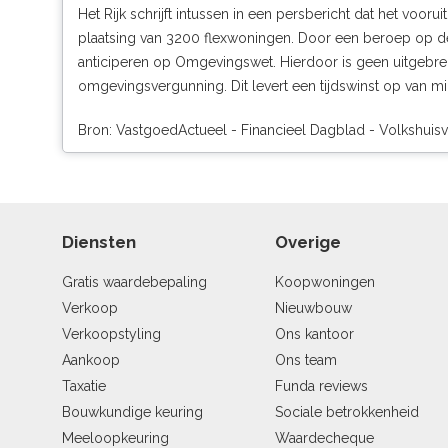
Het Rijk schrijft intussen
in een persbericht
dat het voorui
plaatsing van 3200 flexwoningen. Door een beroep op de C
anticiperen op Omgevingswet. Hierdoor is geen uitgebre
omgevingsvergunning. Dit levert een tijdswinst op van mi
Bron: VastgoedActueel - Financieel Dagblad - Volkshuis
Diensten
Overige
Gratis waardebepaling
Koopwoningen
Verkoop
Nieuwbouw
Verkoopstyling
Ons kantoor
Aankoop
Ons team
Taxatie
Funda reviews
Bouwkundige keuring
Sociale betrokkenheid
Meeloopkeuring
Waardecheque