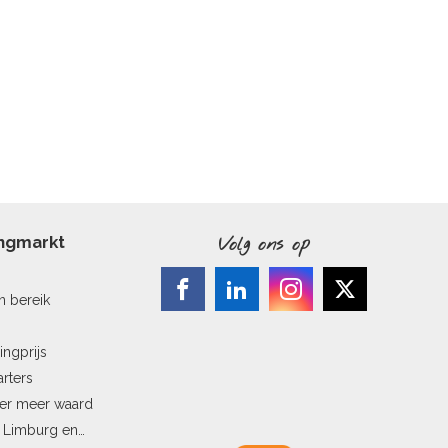
ingmarkt
Volg ons op
n bereik
ingprijs
arters
ler meer waard
n Limburg en