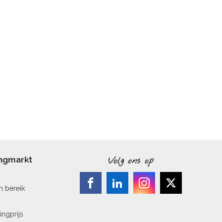
ingmarkt
Volg ons op
n bereik
ingprijs