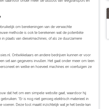
oeten daarvoor onder meer de uitstoot van wegtransport en
e
ebruikelijk om berekeningen van de verwachte
ieuwe methode is ook te berekenen wat de potentiële
n in plaats van dieselmachines, of als ze duurzamere
ies.nl
. Ontwikkelaars en andere bedrijven kunnen er voor
n set aan gegevens invullen. Het gaat onder meer om (een
n personeel en welke en hoeveel machines en voertuigen ze
uw dat het om een simpele website gaat, waardoor hij
ebruiken. “Er is nog niet genoeg elektrisch materieel in
e voeren. Deze tool maakt inzichtelijk wat je het beste kan