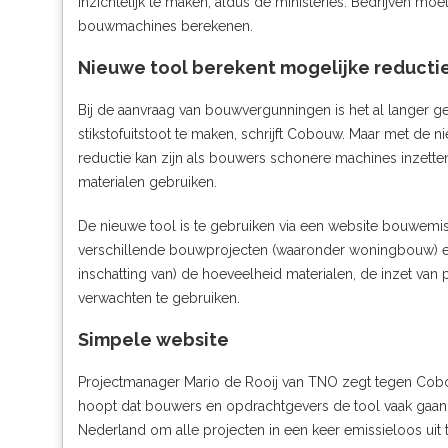
inzichtelijk te maken, aldus de ministeries. Bedrijven m
bouwmachines berekenen.
Nieuwe tool berekent mogelijke reducti
Bij de aanvraag van bouwvergunningen is het al langer g
stikstofuitstoot te maken, schrijft
Cobouw
. Maar met de n
reductie kan zijn als bouwers schonere machines inzette
materialen gebruiken.
De nieuwe tool is te gebruiken via een website
bouwemiss
verschillende bouwprojecten (waaronder woningbouw) ee
inschatting van) de hoeveelheid materialen, de inzet va
verwachten te gebruiken.
Simpele website
Projectmanager Mario de Rooij van TNO zegt tegen Cobo
hoopt dat bouwers en opdrachtgevers de tool vaak gaan g
Nederland om alle projecten in een keer emissieloos uit t