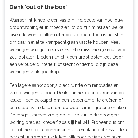
Denk ‘out of the box’
Waarschijnlijk heb je een vastomlijnd beeld van hoe jouw
droomwoning eruit moet zien, of op zijn minst aan welke
eisen de woning allemaal moet voldoen. Toch is het slim
om daar niet al te krampachtig aan vast te houden. Veel
woningen waar je in eerste instantie misschien je neus voor
zou ophalen, bieden namelijk een groot potentieel. Door
een verouderd interieur of slecht onderhoud zijn deze
woningen vaak goedkoper.
Een lagere aankoopprijs biedt ruimte om renovaties en
verbouwingen te doen. Denk aan het openbreken van de
keuken, een dakkapel om een zolderkamer te creëren of
een uitbouw in de tuin om de woonkamer groter te maken.
De mogelijkheden zijn groot en zo kun je de beoogde
woning precies ‘kneden’ zoals jij het wilt. Probeer dus om
‘out of the box’ te denken en met een blanco blik naar de te
bezichtigen woning te kijken. Kijk door de factoren heen