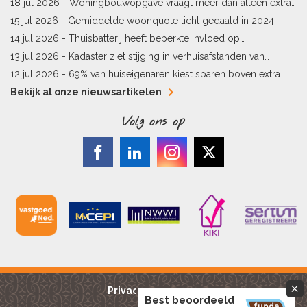
woningverkopen
18 jul 2026 -
Woningbouwopgave vraagt meer dan alleen extra
vergunningen
15 jul 2026 -
Gemiddelde woonquote licht gedaald in 2024
14 jul 2026 -
Thuisbatterij heeft beperkte invloed op
energielabel
13 jul 2026 -
Kadaster ziet stijging in verhuisafstanden van
kopers
12 jul 2026 -
69% van huiseigenaren kiest sparen boven extra
hypotheekaflossing
Bekijk al onze nieuwsartikelen
Volg ons op
Privacy reglement
Best beoordeeld