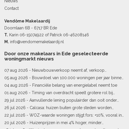
Nieuws
Contact
Vendôme Makelaardij
Doornlaan 6B - 6717 BR Ede
T.
Karin
06-15074922
of Patrick
06-46208146
M.
info@vendomemakelaardij.nl
Door onze makelaars in Ede geselecteerde
woningmarkt nieuws
07 aug 2026 -
Nieuwbouwverkoop neemt af, verkoop
bestaande woningen stijgt
05 aug 2026 -
Bouwdoel van 100.000 woningen per jaar binnen
bereik
04 aug 2026 -
Financiële belang van energielabel neemt toe
01 aug 2026 -
Timing van overdracht speelt grotere rol bij
woningprijs
29 jul 2026 -
Aanvullende lening populairder dan ooit onder
starters
26 jul 2026 -
Calcasa: huizen buiten grote steden worden
sneller meer waard
22 jul 2026 -
WOZ-waarde woningen stijgt fors: +10%, vooral in
Limburg en Pekela
20 jul 2026 -
Huizenprijzen in mei 4% hoger, minder