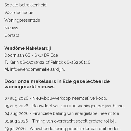
Sociale betrokkenheid
Waardecheque
Woningpresentatie
Nieuws
Contact
Vendôme Makelaardij
Doornlaan 6B - 6717 BR Ede
T.
Karin
06-15074922
of Patrick
06-46208146
M.
info@vendomemakelaardij.nl
Door onze makelaars in Ede geselecteerde
woningmarkt nieuws
07 aug 2026 -
Nieuwbouwverkoop neemt af, verkoop
bestaande woningen stijgt
05 aug 2026 -
Bouwdoel van 100.000 woningen per jaar binnen
bereik
04 aug 2026 -
Financiële belang van energielabel neemt toe
01 aug 2026 -
Timing van overdracht speelt grotere rol bij
woningprijs
29 jul 2026 -
Aanvullende lening populairder dan ooit onder