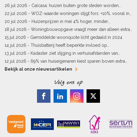
starters
26 jul 2026 -
Calcasa: huizen buiten grote steden worden
sneller meer waard
22 jul 2026 -
WOZ-waarde woningen stijgt fors: +10%, vooral in
Limburg en Pekela
20 jul 2026 -
Huizenprijzen in mei 4% hoger, minder
woningverkopen
18 jul 2026 -
Woningbouwopgave vraagt meer dan alleen extra
vergunningen
15 jul 2026 -
Gemiddelde woonquote licht gedaald in 2024
14 jul 2026 -
Thuisbatterij heeft beperkte invloed op
energielabel
13 jul 2026 -
Kadaster ziet stijging in verhuisafstanden van
kopers
12 jul 2026 -
69% van huiseigenaren kiest sparen boven extra
hypotheekaflossing
Bekijk al onze nieuwsartikelen
Volg ons op