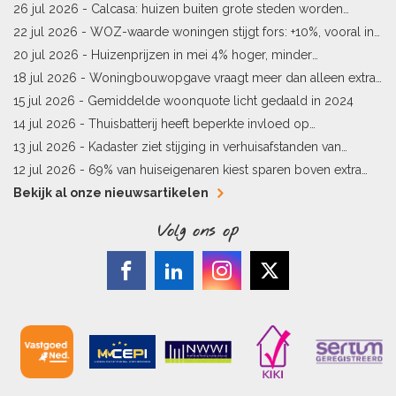
starters
26 jul 2026 -
Calcasa: huizen buiten grote steden worden
sneller meer waard
22 jul 2026 -
WOZ-waarde woningen stijgt fors: +10%, vooral in
Limburg en Pekela
20 jul 2026 -
Huizenprijzen in mei 4% hoger, minder
woningverkopen
18 jul 2026 -
Woningbouwopgave vraagt meer dan alleen extra
vergunningen
15 jul 2026 -
Gemiddelde woonquote licht gedaald in 2024
14 jul 2026 -
Thuisbatterij heeft beperkte invloed op
energielabel
13 jul 2026 -
Kadaster ziet stijging in verhuisafstanden van
kopers
12 jul 2026 -
69% van huiseigenaren kiest sparen boven extra
hypotheekaflossing
Bekijk al onze nieuwsartikelen
Volg ons op