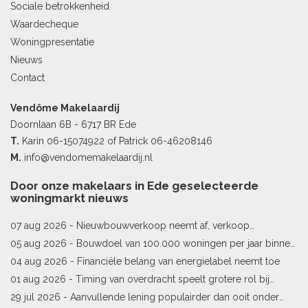
Sociale betrokkenheid
Waardecheque
Woningpresentatie
Nieuws
Contact
Vendôme Makelaardij
Doornlaan 6B - 6717 BR Ede
T.
Karin
06-15074922
of Patrick
06-46208146
M.
info@vendomemakelaardij.nl
Door onze makelaars in Ede geselecteerde
woningmarkt nieuws
07 aug 2026 -
Nieuwbouwverkoop neemt af, verkoop
bestaande woningen stijgt
05 aug 2026 -
Bouwdoel van 100.000 woningen per jaar binnen
bereik
04 aug 2026 -
Financiële belang van energielabel neemt toe
01 aug 2026 -
Timing van overdracht speelt grotere rol bij
woningprijs
29 jul 2026 -
Aanvullende lening populairder dan ooit onder