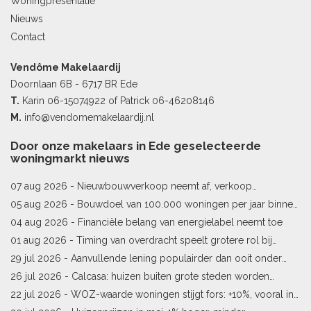
Woningpresentatie
Nieuws
Contact
Vendôme Makelaardij
Doornlaan 6B - 6717 BR Ede
T.
Karin
06-15074922
of Patrick
06-46208146
M.
info@vendomemakelaardij.nl
Door onze makelaars in Ede geselecteerde
woningmarkt nieuws
07 aug 2026 -
Nieuwbouwverkoop neemt af, verkoop
bestaande woningen stijgt
05 aug 2026 -
Bouwdoel van 100.000 woningen per jaar binnen
bereik
04 aug 2026 -
Financiële belang van energielabel neemt toe
01 aug 2026 -
Timing van overdracht speelt grotere rol bij
woningprijs
29 jul 2026 -
Aanvullende lening populairder dan ooit onder
starters
26 jul 2026 -
Calcasa: huizen buiten grote steden worden
sneller meer waard
22 jul 2026 -
WOZ-waarde woningen stijgt fors: +10%, vooral in
Limburg en Pekela