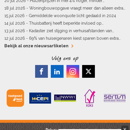
20 jul 2026 -
Huizenprijzen in mei 4% hoger, minder
woningverkopen
18 jul 2026 -
Woningbouwopgave vraagt meer dan alleen extra
vergunningen
15 jul 2026 -
Gemiddelde woonquote licht gedaald in 2024
14 jul 2026 -
Thuisbatterij heeft beperkte invloed op
energielabel
13 jul 2026 -
Kadaster ziet stijging in verhuisafstanden van
kopers
12 jul 2026 -
69% van huiseigenaren kiest sparen boven extra
hypotheekaflossing
Bekijk al onze nieuwsartikelen
Volg ons op
Privacy reglement