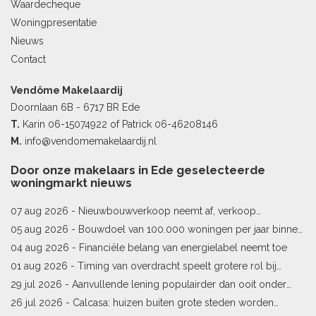
Waardecheque
Woningpresentatie
Nieuws
Contact
Vendôme Makelaardij
Doornlaan 6B - 6717 BR Ede
T.
Karin
06-15074922
of Patrick
06-46208146
M.
info@vendomemakelaardij.nl
Door onze makelaars in Ede geselecteerde
woningmarkt nieuws
07 aug 2026 -
Nieuwbouwverkoop neemt af, verkoop
bestaande woningen stijgt
05 aug 2026 -
Bouwdoel van 100.000 woningen per jaar binnen
bereik
04 aug 2026 -
Financiële belang van energielabel neemt toe
01 aug 2026 -
Timing van overdracht speelt grotere rol bij
woningprijs
29 jul 2026 -
Aanvullende lening populairder dan ooit onder
starters
26 jul 2026 -
Calcasa: huizen buiten grote steden worden