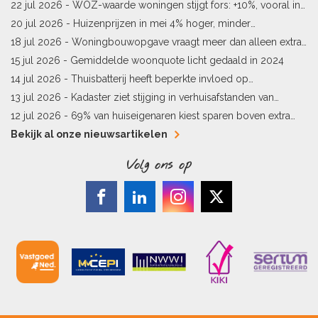
sneller meer waard
22 jul 2026 -
WOZ-waarde woningen stijgt fors: +10%, vooral in
Limburg en Pekela
20 jul 2026 -
Huizenprijzen in mei 4% hoger, minder
woningverkopen
18 jul 2026 -
Woningbouwopgave vraagt meer dan alleen extra
vergunningen
15 jul 2026 -
Gemiddelde woonquote licht gedaald in 2024
14 jul 2026 -
Thuisbatterij heeft beperkte invloed op
energielabel
13 jul 2026 -
Kadaster ziet stijging in verhuisafstanden van
kopers
12 jul 2026 -
69% van huiseigenaren kiest sparen boven extra
hypotheekaflossing
Bekijk al onze nieuwsartikelen
Volg ons op